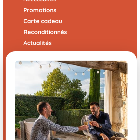
Promotions
Carte cadeau
Reconditionnés
Actualités
Votre compte
Nos points forts
Garantie 3 ans
30 jours pour changer d'avis
Livraison rapide 24 - 48h
4,8/5 sur Trustpilot
Utile