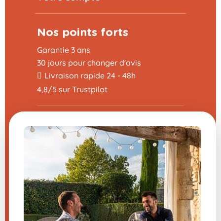
Nos points forts
Garantie 3 ans
30 jours pour changer d'avis
Livraison rapide 24 - 48h
4,8/5 sur Trustpilot
Utile
Programme Parrainage
La foire aux questions
CGV
Mentions légales
Nous contacter
Modifier mes préférences en matière de