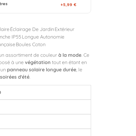
tres
+5,99 €
laire
Éclairage De Jardin
Extérieur
nche IP55
Longue Autonomie
ançaise
Boules Coton
 un assortiment de couleur
à la mode
. Ce
pposé à une
végétation
tout en étant en
d'un
panneau solaire longue durée
, le
soirées d'été
.
D