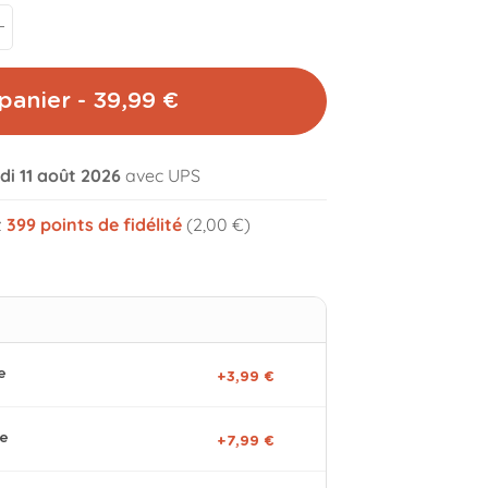
panier - 39,99 €
di 11 août 2026
avec UPS
volume_off
z
399
points de fidélité
(2,00 €)
e
+3,99 €
ge
+7,99 €