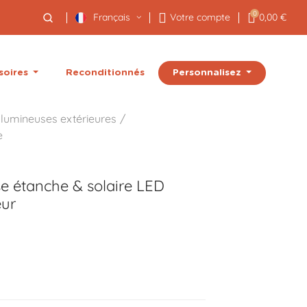
0
Français
Votre compte
0,00 €
Personnalisez
soires
Reconditionnés
 lumineuses extérieures
e
e étanche & solaire LED
eur