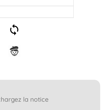
Satisfait ou remboursé 30
jours
Assemblage en France
chargez la notice