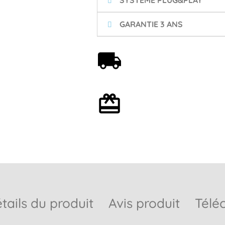
SYSTÈME PLUG&PLAY
GARANTIE 3 ANS
Livraison offerte dès 59€
Emballage cadeau en
option
tails du produit
Avis produit
Télé