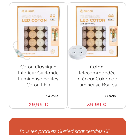
Coton Classique
Coton
Intérieur Guirlande
Télécommandée
Lumineuse Boules
Intérieur Guirlande
G
Coton LED
Lumineuse Boules
Bo
Coton LED
29,99 €
39,99 €
Tous les produits Guirled sont certifiés CE,