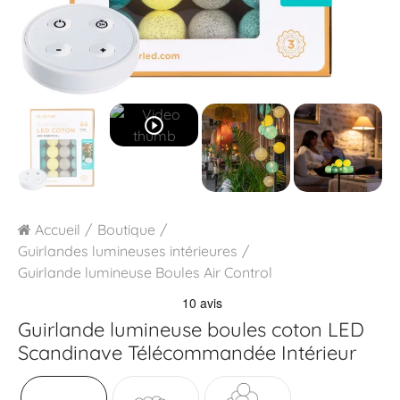
play_circle_outline
Accueil
Boutique
Guirlandes lumineuses intérieures
Guirlande lumineuse Boules Air Control
Guirlande lumineuse boules coton LED
Scandinave Télécommandée Intérieur