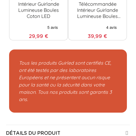
Intérieur Guirlande
Télécommandée
Lumineuse Boules
Intérieur Guirlande
G
Coton LED
Lumineuse Boules
Bo
Coton LED
29,99 €
39,99 €
Tous les produits Guirled sont certifiés CE,
ont été testés par des laboratoires
Européens et ne présentent aucun risque
pour la santé ou la sécurité dans votre
maison. Tous nos produits sont garantis 3
ans.
DÉTAILS DU PRODUIT