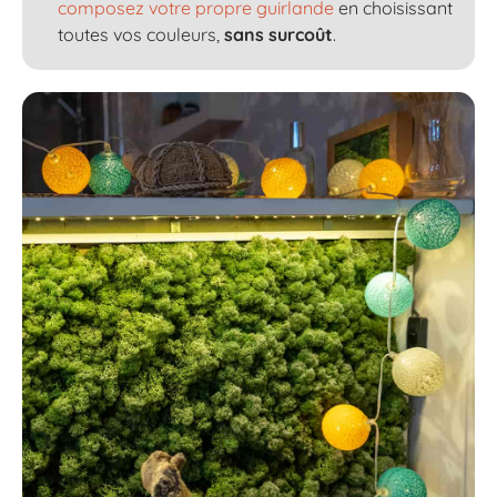
composez votre propre guirlande
en choisissant
toutes vos couleurs,
sans surcoût
.