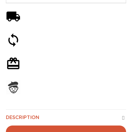
Livraison offerte dès 59€
Satisfait ou remboursé 30 jours
Emballage cadeau en option
Assemblage en France
DESCRIPTION