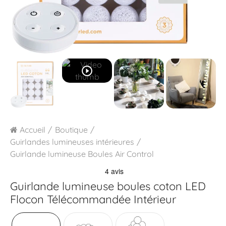
play_circle_outline
Accueil
Boutique
Guirlandes lumineuses intérieures
Guirlande lumineuse Boules Air Control
Guirlande lumineuse boules coton LED
Flocon Télécommandée Intérieur