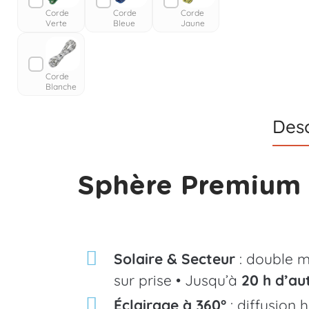
Corde
Corde
Corde
Verte
Bleue
Jaune
l
Bleue
i
Corde
Blanche
s
Desc
é
e
Sphère Premium 3
Solaire & Secteur
: double m
sur prise • Jusqu’à
20 h d’a
Éclairage à 360°
: diffusion