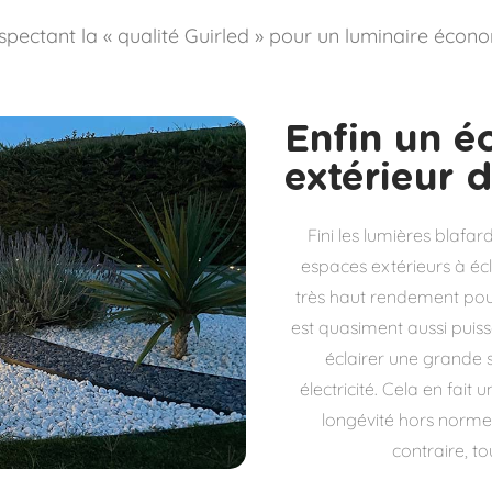
ectant la « qualité Guirled » pour un luminaire économ
Enfin un éc
extérieur 
Fini les lumières blafa
espaces extérieurs à écla
très haut rendement pour 
est quasiment aussi puiss
éclairer une grande
électricité. Cela en fai
longévité hors norme
contraire, to