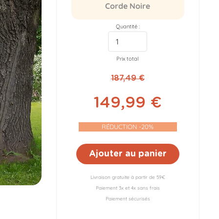
Corde Noire
Quantité :
Prix total
187,49 €
149,99 €
RÉDUCTION -20%
Ajouter au panier
Livraison gratuite à partir de 59€
Paiement 3x et 4x sans frais
Paiement sécurisés