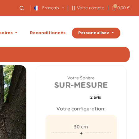
0
Français
Votre compte
0,00 €
Personnalisez
soires
Reconditionnés
Votre Sphère
SUR-MESURE
Votre configuration:
30 cm