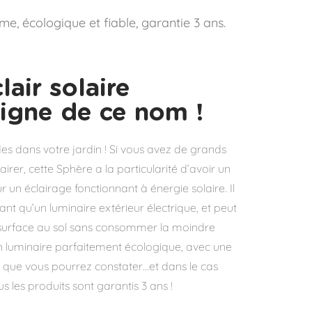
e, écologique et fiable, garantie 3 ans.
lair solaire
digne de ce nom !
rdes dans votre jardin ! Si vous avez de grands
irer, cette Sphère a la particularité d’avoir un
un éclairage fonctionnant à énergie solaire. Il
ant qu’un luminaire extérieur électrique, et peut
 surface au sol sans consommer la moindre
t un luminaire parfaitement écologique, avec une
 que vous pourrez constater…et dans le cas
us les produits sont garantis 3 ans !