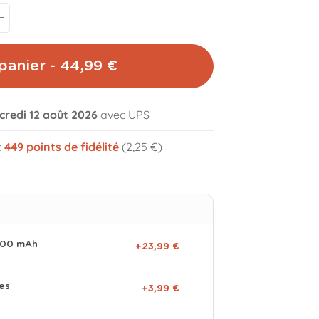
panier - 44,99 €
credi 12 août 2026
avec UPS
volume_off
z
449
points de fidélité
(2,25 €)
0000 mAh
+23,99 €
es
+3,99 €