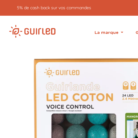
Retour gratuit pendant 30 jours
La marque
G