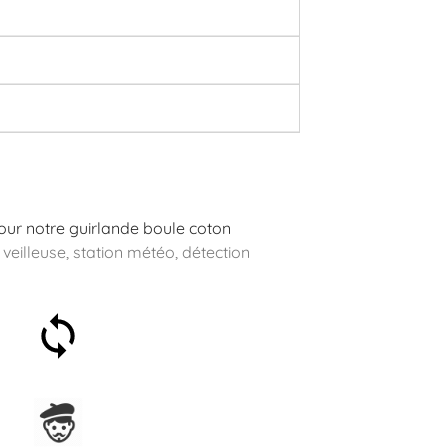
 pour notre guirlande boule coton
 veilleuse, station météo, détection
Satisfait ou remboursé 30
jours
Assemblage en France