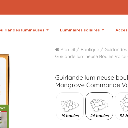
uirlandes lumineuses
Luminaires solaires
Acces
Accueil
Boutique
Guirlandes 
Guirlande lumineuse Boules Voice 
Guirlande lumineuse bou
Mangrove Commande Voca
16 boules
24 boules
32 b