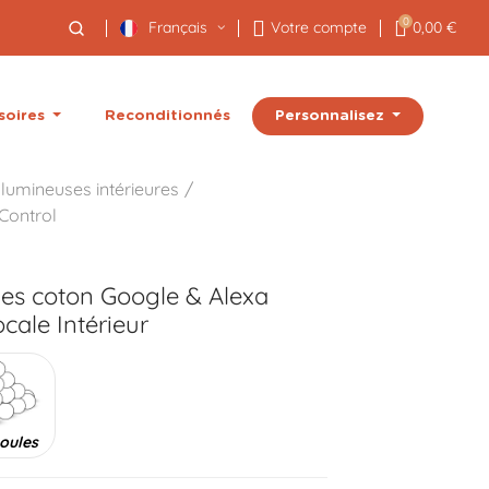
0
Français
Votre compte
0,00 €
Personnalisez
soires
Reconditionnés
lumineuses intérieures
Control
les coton Google & Alexa
le Intérieur
oules