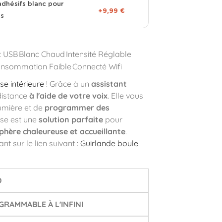
adhésifs blanc pour
+9,99 €
es
t USB
Blanc Chaud
Intensité Réglable
nsommation Faible
Connecté Wifi
se intérieure
! Grâce à un
assistant
distance
à l'aide de votre voix
. Elle vous
umière et de
programmer des
use est une
solution parfaite
pour
hère chaleureuse et accueillante
.
nt sur le lien suivant :
Guirlande boule
D
RAMMABLE À L'INFINI