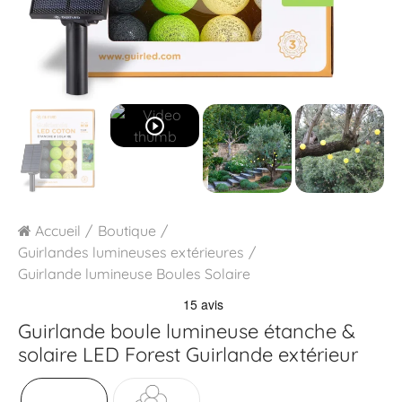
play_circle_outline
Accueil
Boutique
Guirlandes lumineuses extérieures
Guirlande lumineuse Boules Solaire
Guirlande boule lumineuse étanche &
solaire LED
Forest Guirlande extérieur