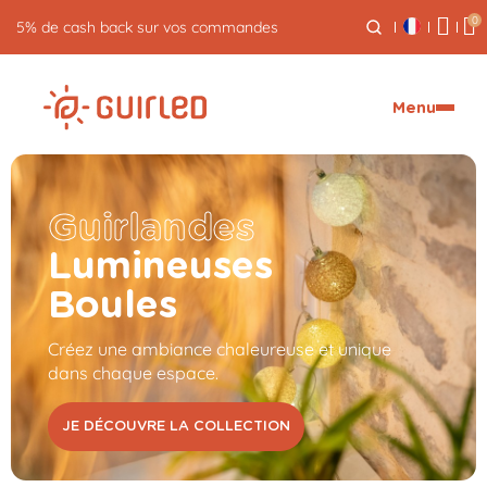
0
Retour gratuit pendant 30 jours
Menu
Guirlandes
Lumineuses
Boules
Créez une ambiance chaleureuse et unique
dans chaque espace.
JE DÉCOUVRE LA COLLECTION