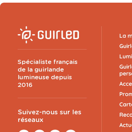
La 
Guir
Lumi
Spécialiste français
Guir
de la guirlande
pers
lumineuse depuis
Acce
2016
Prom
Cart
Suivez-nous sur les
Reco
réseaux
Actu