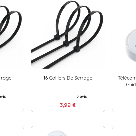
errage
16 Colliers De Serrage
Téléco
Guir
3,99 €