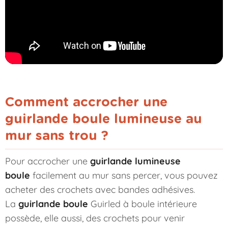
Comment accrocher une
guirlande boule lumineuse au
mur sans trou ?
Pour accrocher une
guirlande lumineuse
boule
facilement au mur sans percer, vous pouvez
acheter des crochets avec bandes adhésives.
La
guirlande boule
Guirled à boule intérieure
possède, elle aussi, des crochets pour venir