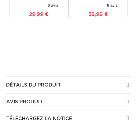
Coton LED
29,99 €
39,99 €
Tous les produits Guirled sont certifiés CE, ont été
testés par des laboratoires Européens et ne
présentent aucun risque pour la santé ou la sécurité
dans votre maison. Tous nos produits sont garantis
3 ans.
DÉTAILS DU PRODUIT
AVIS PRODUIT
TÉLÉCHARGEZ LA NOTICE