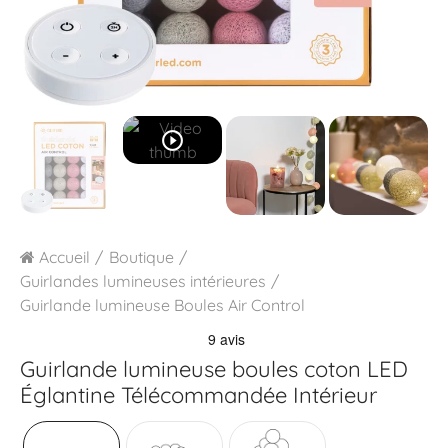
play_circle_outline
Accueil
Boutique
Guirlandes lumineuses intérieures
Guirlande lumineuse Boules Air Control
Guirlande lumineuse boules coton LED
Églantine Télécommandée Intérieur