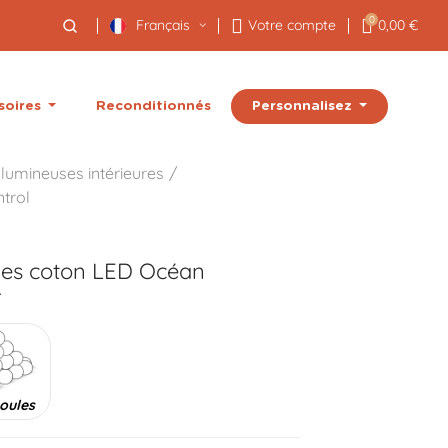
0
Français
Votre compte
0,00 €
Personnalisez
soires
Reconditionnés
lumineuses intérieures
trol
les coton LED
Océan
r
oules