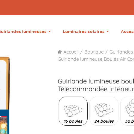
uirlandes lumineuses
Luminaires solaires
Acces
Accueil
Boutique
Guirlandes 
Guirlande lumineuse Boules Air Con
Guirlande lumineuse bou
Télécommandée Intérieu
16 boules
24 boules
32 b