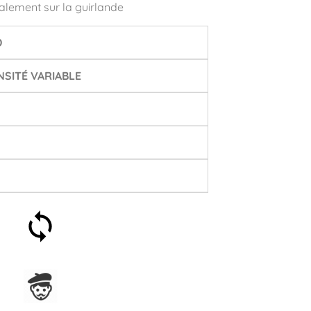
alement sur la guirlande
D
SITÉ VARIABLE
Satisfait ou remboursé 30
jours
Assemblage en France