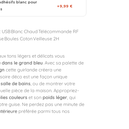
adhésifs blanc pour
+9,99 €
es
t USB
Blanc Chaud
Télécommande RF
se
Boules Coton
Veilleuse 2H
ux tons légers et délicats vous
 dans le grand bleu
. Avec sa palette de
ign
cette guirlande créera une
ssoire déco est une façon unique
e
salle de bains
, ou de montrer votre
uelle pièce de la maison. Appropriez-
olies couleurs
et son
poids léger
, qui
otre guise. Ne perdez pas une minute de
ntérieure
préférée parmi tous nos