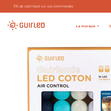
La marque
G