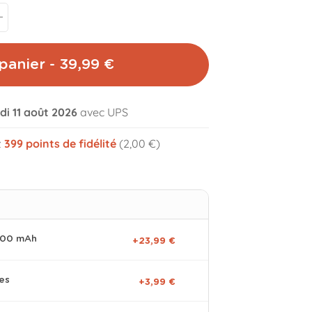
panier - 39,99 €
di 11 août 2026
avec UPS
volume_off
z
399
points de fidélité
(2,00 €)
0000 mAh
+23,99 €
es
+3,99 €