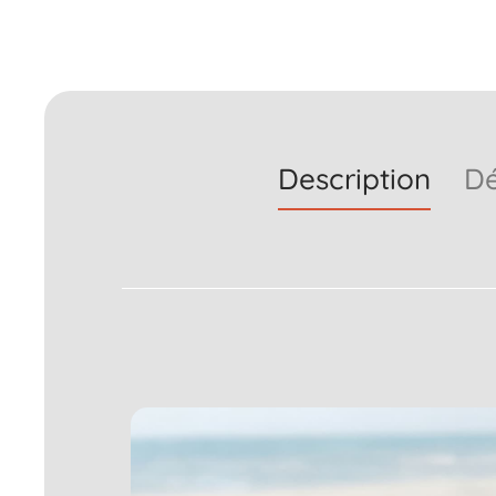
Description
Dé