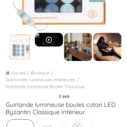
play_circle_outline
Accueil
Boutique
Guirlandes lumineuses intérieures
Guirlande lumineuse Boules Classique
Guirlande lumineuse boules coton LED
Byzantin Classique Intérieur