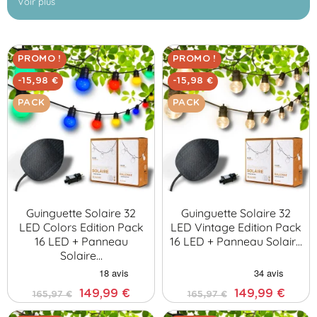
Voir plus
réchauffer l'atmosphère tout en créant une ambiance tamisée.
Prenez le temps de découvrir nos différentes
guirlandes solaires
,
ce sont des produits de haute qualité, soigneusement pensés pour
vous offrir la meilleure expérience.
PROMO !
PROMO !
-15,98 €
-15,98 €
PACK
PACK
Guinguette Solaire 32
Guinguette Solaire 32
LED Colors Edition Pack
LED Vintage Edition Pack
16 LED + Panneau
16 LED + Panneau Solair…
Solaire…
149,99 €
149,99 €
165,97 €
165,97 €