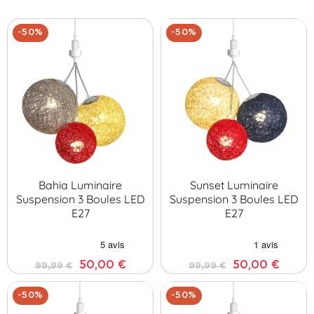
dans les chambres d'enfants. Une télécommande est également
fournie pour régler l'intensité lumineuse selon vos envies.
-50%
-50%
Illuminez vos espaces avec style et confort grâce à nos
Suspensions Lumineuses Tryptiques de Guirled.
Bahia Luminaire
Sunset Luminaire
Suspension 3 Boules LED
Suspension 3 Boules LED
E27
E27
50,00 €
50,00 €
99,99 €
99,99 €
-50%
-50%