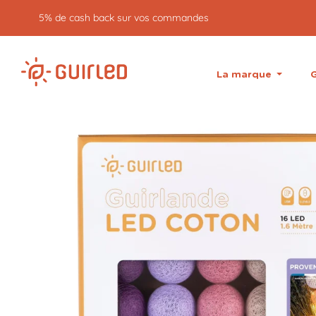
5% de cash back sur vos commandes
La marque
G