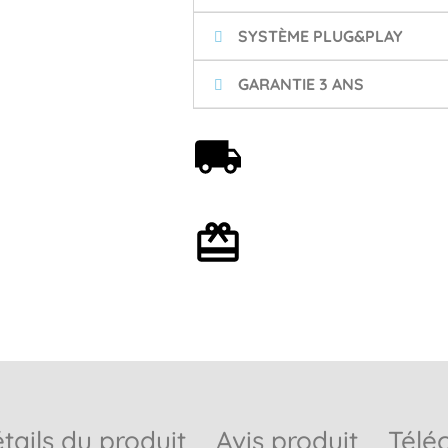
SYSTÈME PLUG&PLAY
GARANTIE 3 ANS
Livraison offerte dès 59€
Emballage cadeau en
option
tails du produit
Avis produit
Télé