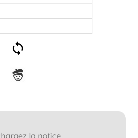
Satisfait ou remboursé 30
jours
Assemblage en France
chargez la notice