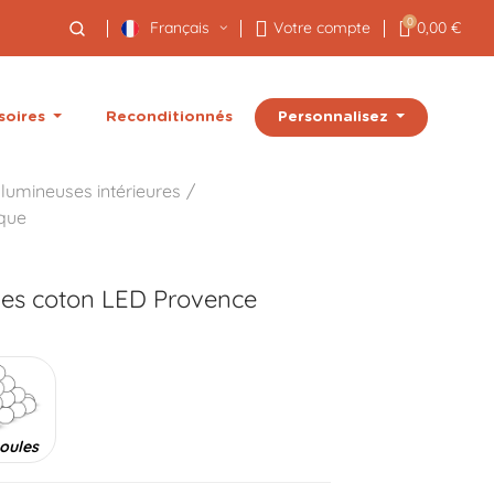
0
Français
Votre compte
0,00 €
Personnalisez
soires
Reconditionnés
lumineuses intérieures
ique
les coton LED
Provence
oules