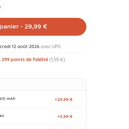
panier - 29,99 €
credi 12 août 2026
avec UPS
volume_off
z
299
points de fidélité
(1,50 €)
0000 mAh
+23,99 €
es
+3,99 €