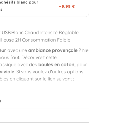
adhésifs blanc pour
+9,99 €
es
t USB
Blanc Chaud
Intensité Réglable
illeuse 2H
Consommation Faible
eur
avec une
ambiance provençale
? Ne
 vous faut. Découvrez cette
assique avec des
boules en coton
, pour
iviale
. Si vous voulez d'autres options
s en cliquant sur le lien suivant :
D