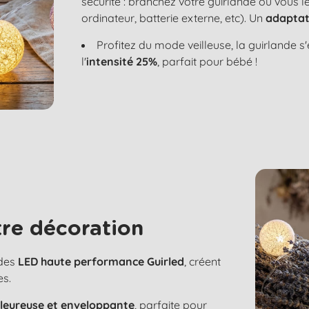
sécurité : branchez votre guirlande où vous 
ordinateur, batterie externe, etc). Un
adaptat
Profitez du mode veilleuse, la guirlande 
l'
intensité 25%
, parfait pour bébé !
re décoration
 des
LED haute performance Guirled
, créent
es.
aleureuse et enveloppante
, parfaite pour