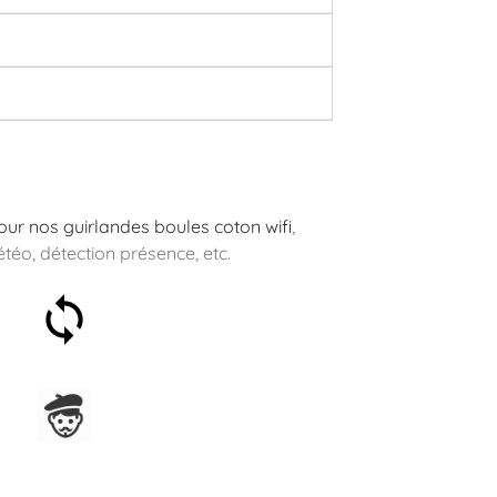
 pour nos guirlandes boules coton wifi
,
étéo, détection présence, etc.
Satisfait ou remboursé 30
jours
Assemblage en France