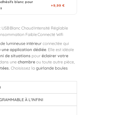
adhésifs blanc pour
+9,99 €
es
t USB
Blanc Chaud
Intensité Réglable
nsommation Faible
Connecté Wifi
nde lumineuse intérieur
connectée qui
u une application dédiée
. Elle est idéale
i de situations
pour
éclairer votre
n dans une
chambre
ou toute autre pièce,
utées.
Choisissez la
guirlande boules
D
RAMMABLE À L'INFINI