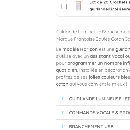
Lot de 20 Crochets 
guirlandes intérieur
Guirlande Lumineuse
Branchemen
Marque Française
Boules Coton
Co
Le
modèle Horizon
est une
guirla
s'utilise avec un
assistant vocal o
pour
programmer un nombre infin
quotidien
. Installée en décoratio
profitez de ses
jolies couleurs ble
coton
qui vous convient le mieux !
GUIRLANDE LUMINEUSE LE
COMMANDE VOCALE & PROG
BRANCHEMENT USB