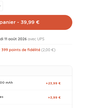
panier - 39,99 €
di 11 août 2026
avec UPS
volume_off
z
399
points de fidélité
(2,00 €)
0000 mAh
+23,99 €
es
+3,99 €