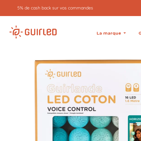
5% de cash back sur vos commandes
La marque
G