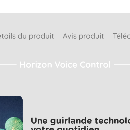
tails du produit
Avis produit
Télé
Horizon Voice Control
Une guirlande technol
votre quotidien