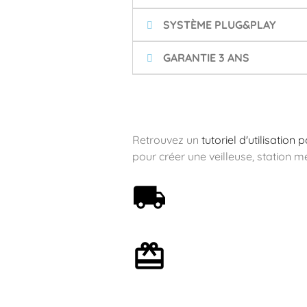
SYSTÈME PLUG&PLAY
GARANTIE 3 ANS
Retrouvez un
tutoriel d'utilisation
pour créer une veilleuse, station m
Livraison offerte dès 59€
Emballage cadeau en
option