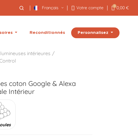
0
Français
Votre compte
0,00 €
Personnalisez
soires
Reconditionnés
lumineuses intérieures
Control
les coton Google & Alexa
e Intérieur
oules