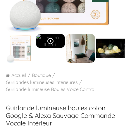
play_circle_outline
Accueil
Boutique
Guirlandes lumineuses intérieures
Guirlande lumineuse Boules Voice Control
Guirlande lumineuse boules coton
Google & Alexa
Sauvage Commande
Vocale Intérieur