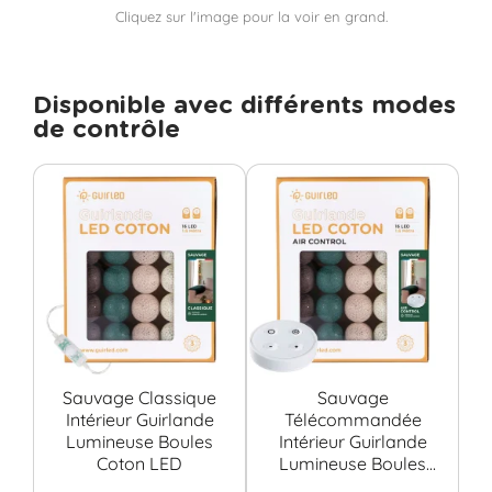
Cliquez sur l'image pour la voir en grand.
Disponible avec différents modes
de contrôle
Sauvage Classique
Sauvage
S
Intérieur Guirlande
Télécommandée
Lumineuse Boules
Intérieur Guirlande
G
Coton LED
Lumineuse Boules
Bo
Coton LED