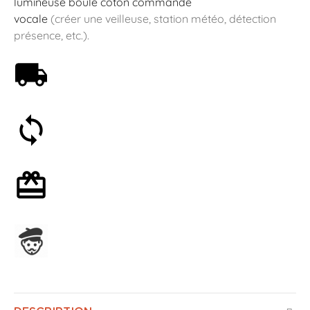
lumineuse boule coton commande
vocale
(créer une veilleuse, station météo, détection
présence, etc.).
Livraison offerte dès 59€
Satisfait ou remboursé 30 jours
Emballage cadeau en option
Assemblage en France