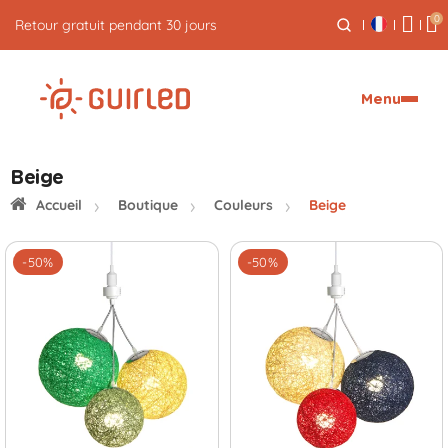
0
Retour gratuit pendant 30 jours
Menu
Beige
Accueil
Boutique
Couleurs
Beige
-50%
-50%