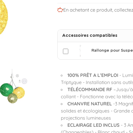
En achetant ce produit, collecte
Accessoires compatibles
Rallonge pour Suspe
100% PRÊT A L’EMPLOI
- Lumi
Triptyque - Installation sans outi
TÉLÉCOMMANDE RF
–Jusqu’à
collant - Fonctionne avec la tél
CHANVRE NATUREL
-3 Magnif
solides et écologiques - Grande d
projections lumineuses
ECLAIRAGE LED INCLUS
- 3 A
(Changeables) - Blanc chaud - S