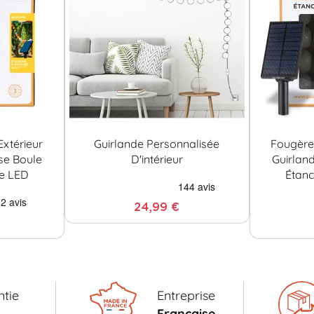
xtérieur
Guirlande Personnalisée
Fougère 
se Boule
D'intérieur
Guirlan
re LED
Étanc
24,99 €
tie
Entreprise
s
Française