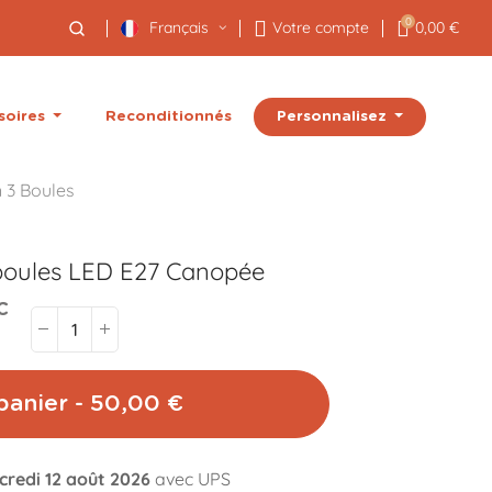
0
Français
Votre compte
0,00 €
Personnalisez
soires
Reconditionnés
 3 Boules
boules LED E27
Canopée
C
panier - 50,00 €
credi 12 août 2026
avec UPS