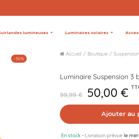
uirlandes lumineuses
Luminaires solaires
Acces
Accueil
Boutique
Suspension
-50%
Luminaire Suspension 3 
50,00 €
TT
99,99 €
Ajouter au 
En stock
-
Livraison prévue
le mer