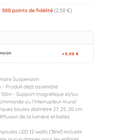
z
500
points de fidélité
(2,50 €)
nsion
+9,99 €
naire Suspension
ls - Produit déjà assemblé
 50m - Support magnétique et/ou
écommande ou l’interrupteur mural
iques boules diamètre 27, 25, 20 cm
iffusion de la lumière et belles
mpoules LED 12 watts (36W) incluses
ans aucun danger pour les enfants