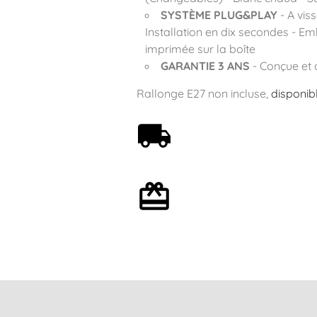
SYSTÈME PLUG&PLAY
- A vis
Installation en dix secondes - Em
imprimée sur la boîte
GARANTIE 3 ANS
- Conçue et 
Rallonge E27 non incluse,
disponib
Livraison offerte dès 59€
Emballage cadeau en
option