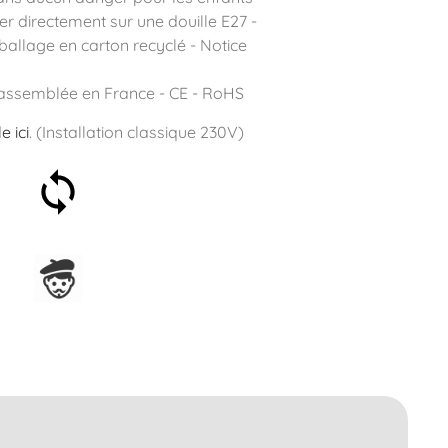
ser directement sur une douille E27 -
ballage en carton recyclé - Notice
assemblée en France - CE - RoHS
le
ici
. (Installation classique 230V)
Satisfait ou remboursé 30
jours
Assemblage en France