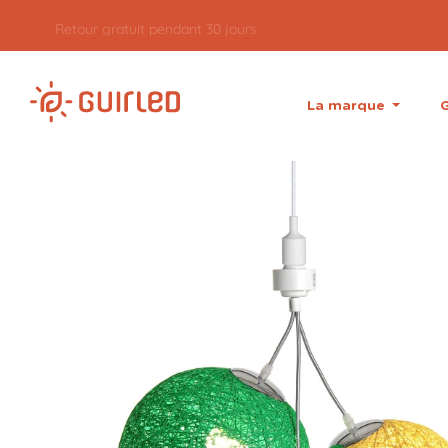
Retour gratuit pendant 30 jours
La marque
G