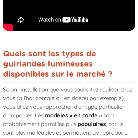
Quels sont les types de
guirlandes lumineuses
disponibles sur le marché ?
Selon l’installation que vous souhaitez réaliser chez
vous (à l’horizontale ou en rideau par exemple),
vous allez vous rapprocher d’un type particulier
d’ampoules. Les
modèles « en corde »
sont
probablement parmi les plus
populaires
, car ils
sont plus malléables et permettent de reproduire