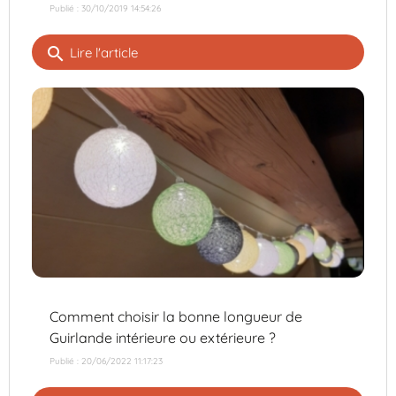
Publié : 30/10/2019 14:54:26
search
Lire l'article
Comment choisir la bonne longueur de
Guirlande intérieure ou extérieure ?
Publié : 20/06/2022 11:17:23