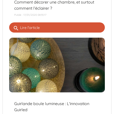
Comment décorer une chambre, et surtout
comment l’éclairer ?
Publié : 17/01/2020 08:55:17
search
Lire l'article
Guirlande boule lumineuse : L'innovation
Guirled