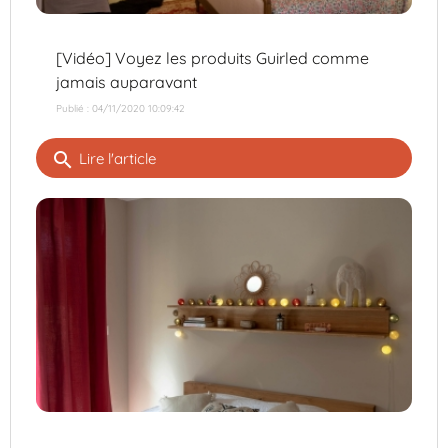
[Vidéo] Voyez les produits Guirled comme
jamais auparavant
Publié : 04/11/2020 10:09:42
search
Lire l'article