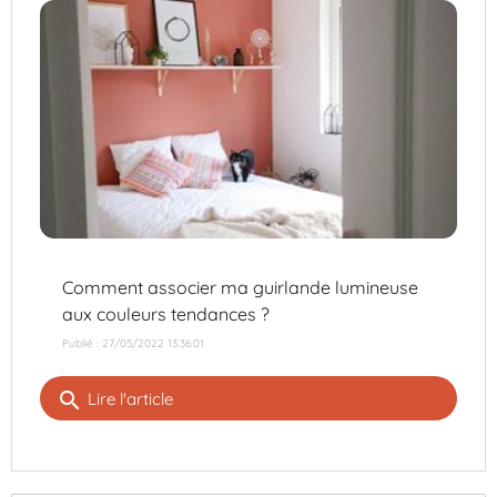
Comment associer ma guirlande lumineuse
aux couleurs tendances ?
Publié : 27/05/2022 13:36:01
search
Lire l'article