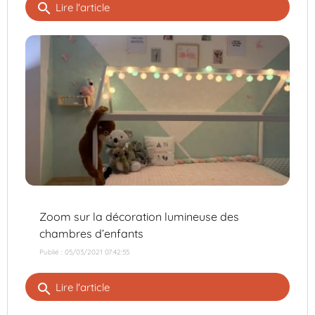
search
Lire l'article
Zoom sur la décoration lumineuse des
chambres d’enfants
Publié : 05/03/2021 07:42:55
search
Lire l'article