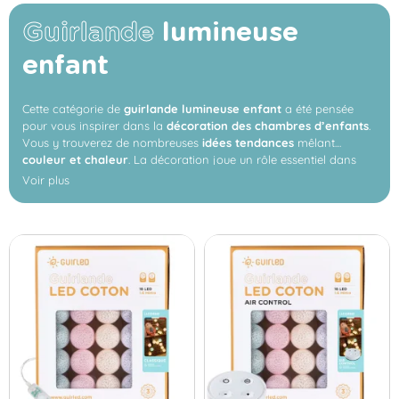
Guirlande
lumineuse
enfant
Cette catégorie de
guirlande lumineuse enfant
a été pensée
pour vous inspirer dans la
décoration des chambres d’enfants
.
Vous y trouverez de nombreuses
idées tendances
mêlant
couleur et chaleur
. La décoration joue un rôle essentiel dans
l’aménagement de l’espace de votre enfant. Que ce soit pour un
Voir plus
lit cabane, un tipi ou un lit baldaquin, nos
luminaires LED pour
enfant
s’adaptent aussi bien aux chambres de
filles comme de
garçons
. Conçues pour accompagner leur
éveil et leur
développement
, nos guirlandes peuvent faire office de
veilleuse
ou être télécommandées
, pour une utilisation simple et
sécurisée. Pour aller plus loin, découvrez notre
article dédié à la
décoration lumineuse des chambres d’enfants
.