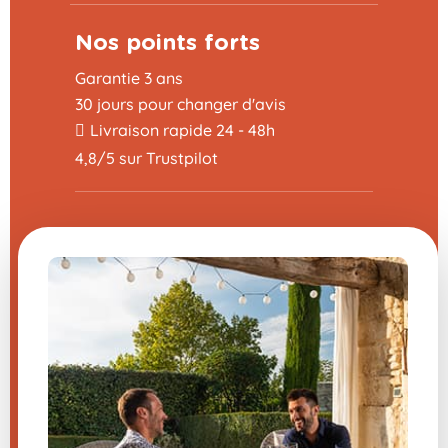
Nos points forts
Garantie 3 ans
30 jours pour changer d'avis
Livraison rapide 24 - 48h
4,8/5 sur Trustpilot
Utile
Programme Parrainage
La foire aux questions
CGV
Mentions légales
Nous contacter
Modifier mes préférences en matière de
cookies