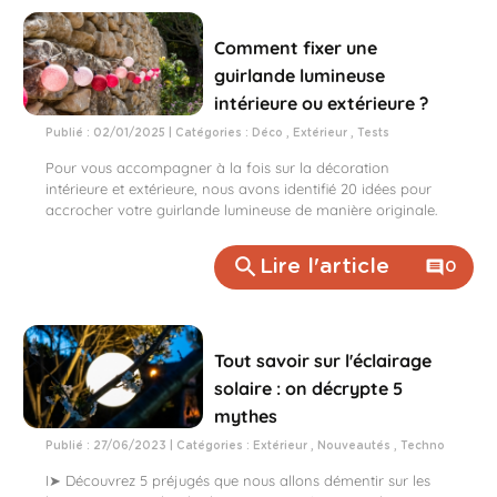
Comment fixer une
guirlande lumineuse
intérieure ou extérieure ?
Publié : 02/01/2025 | Catégories :
Déco
,
Extérieur
,
Tests
Pour vous accompagner à la fois sur la décoration
intérieure et extérieure, nous avons identifié 20 idées pour
accrocher votre guirlande lumineuse de manière originale.
search
Lire l'article
comment
0
Tout savoir sur l'éclairage
solaire : on décrypte 5
mythes
Publié : 27/06/2023 | Catégories :
Extérieur
,
Nouveautés
,
Techno
I➤ Découvrez 5 préjugés que nous allons démentir sur les