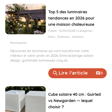
Top 5 des luminaires
tendances en 2026 pour
une maison chaleureuse
Publié : 12/03/2026 | Catégories :
Déco
,
Extérieur
,
Intérieur
,
Nouveautés
Découvrez les luminaires qui vont transformer votre
intérieur et votre jardin en 2026. Entre éclairage solaire
design, guirlandes lumineuses cosy et...
search
Lire l'article
comment
0
Cube solaire 40 cm : Guirled
vs Newgarden — lequel
choisir ?