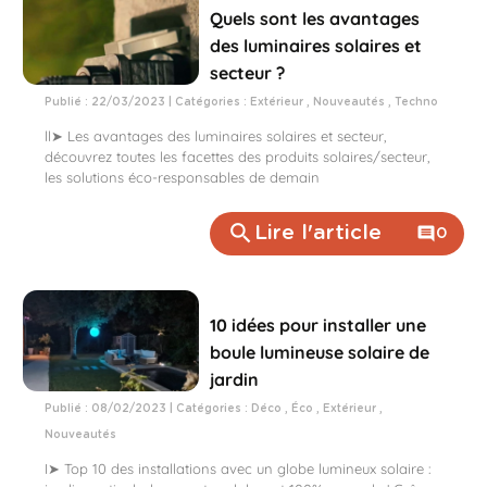
Quels sont les avantages
des luminaires solaires et
secteur ?
Publié : 22/03/2023 | Catégories :
Extérieur
,
Nouveautés
,
Techno
ll➤ Les avantages des luminaires solaires et secteur,
découvrez toutes les facettes des produits solaires/secteur,
les solutions éco-responsables de demain
search
Lire l'article
comment
0
10 idées pour installer une
boule lumineuse solaire de
jardin
Publié : 08/02/2023 | Catégories :
Déco
,
Éco
,
Extérieur
,
Nouveautés
I➤ Top 10 des installations avec un globe lumineux solaire :