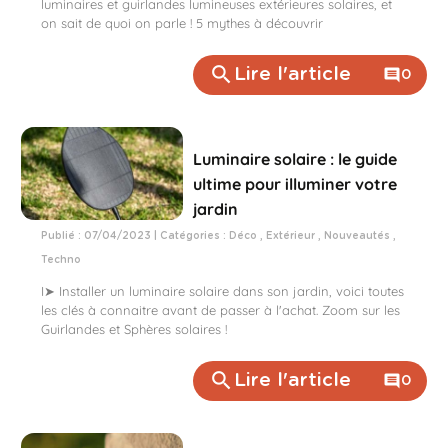
luminaires et guirlandes lumineuses extérieures solaires, et
on sait de quoi on parle ! 5 mythes à découvrir
search
Lire l'article
comment
0
Luminaire solaire : le guide
ultime pour illuminer votre
jardin
Publié : 07/04/2023 | Catégories :
Déco
,
Extérieur
,
Nouveautés
,
Techno
I➤ Installer un luminaire solaire dans son jardin, voici toutes
les clés à connaitre avant de passer à l'achat. Zoom sur les
Guirlandes et Sphères solaires !
search
Lire l'article
comment
0