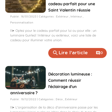
cadeau parfait pour une
Saint Valentin réussie
Publié : 16/01/2023 | Catégories :
Extérieur
,
Intérieur
,
Personnalisation
ll➤ Optez pour le cadeau parfait pour lui ou pour elle : un
luminaire Guirled ! Intérieur ou extérieur, voici une liste de
cadeau pour illuminer votre union.
search
Lire l'article
comment
0
Décoration lumineuse :
Comment réussir
l'éclairage d'un
anniversaire ?
Publié : 19/12/2022 | Catégories :
Déco
,
Extérieur
ll➤ L'organisation de la déco d'anniversaire passe par les