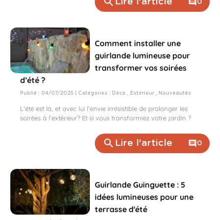
search
Lire l'article
comment
0
Comment installer une
guirlande lumineuse pour
transformer vos soirées
d’été ?
Publié : 04/07/2025 | Catégories :
Déco
,
Extérieur
,
Nouveautés
L’été est là, et avec lui l’envie irrésistible de prolonger les
soirées à l’extérieur? Et si vous transformiez votre jardin ?
search
Lire l'article
comment
0
Guirlande Guinguette : 5
idées lumineuses pour une
terrasse d'été