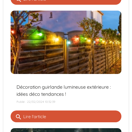
Décoration guirlande lumineuse extérieure :
idées déco tendances !
Publié : 22/02/2024 10:32:39
search
Lire l'article