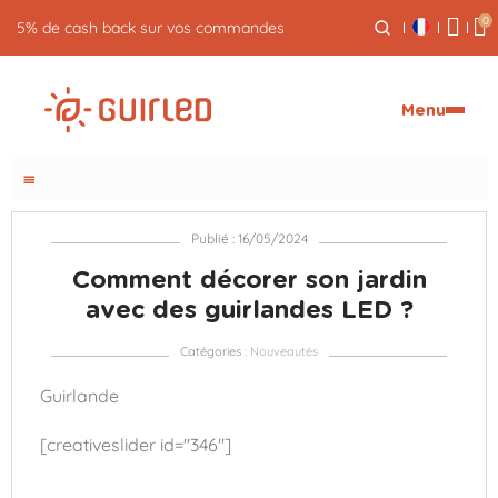
0
5% de cash back sur vos commandes
Menu
menu
Publié : 16/05/2024
Comment décorer son jardin
avec des guirlandes LED ?
Catégories :
Nouveautés
Guirlande
[creativeslider id="346"]