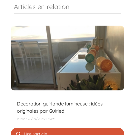
Articles en relation
Décoration guirlande lumineuse : idées
originales par Guirled
Publié : 28/09/2023 10:37:31
search
Lire l'article