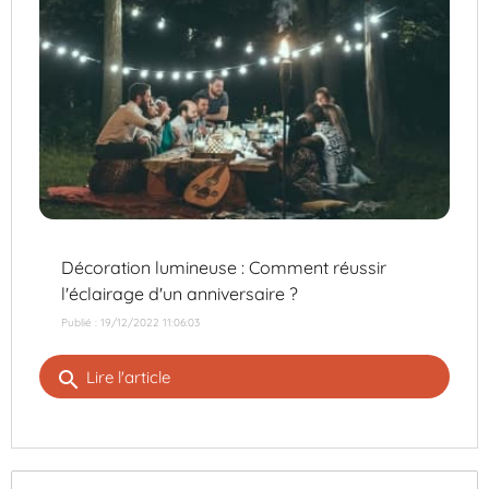
Décoration lumineuse : Comment réussir
l'éclairage d'un anniversaire ?
Publié : 19/12/2022 11:06:03
search
Lire l'article