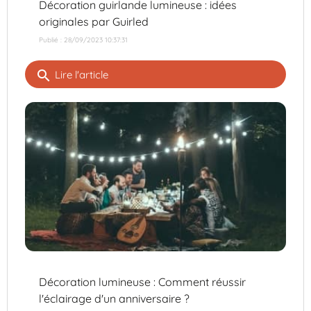
Décoration guirlande lumineuse : idées
originales par Guirled
Publié : 28/09/2023 10:37:31
search
Lire l'article
Décoration lumineuse : Comment réussir
l'éclairage d'un anniversaire ?