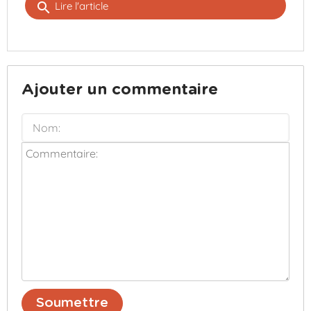
search
Lire l'article
Ajouter un commentaire