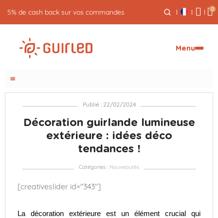
0
5% de cash back sur vos commandes
Menu
menu
Publié : 22/02/2024
Décoration guirlande lumineuse
extérieure : idées déco
tendances !
Catégories :
Nouveautés
[creativeslider id="343"]
La décoration extérieure est un élément crucial qui