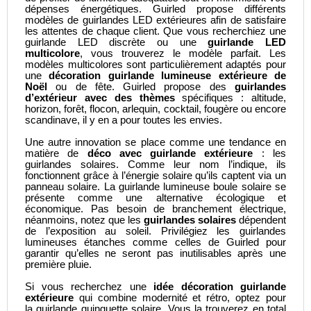
dépenses énergétiques. Guirled propose différents
modèles de guirlandes LED extérieures afin de satisfaire
les attentes de chaque client. Que vous recherchiez une
guirlande LED discrète ou une
guirlande LED
multicolore
, vous trouverez le modèle parfait. Les
modèles multicolores sont particulièrement adaptés pour
une
décoration guirlande lumineuse extérieure de
Noël
ou de fête. Guirled propose des
guirlandes
d’extérieur avec des thèmes
spécifiques : altitude,
horizon, forêt, flocon, arlequin, cocktail, fougère ou encore
scandinave, il y en a pour toutes les envies.
Une autre innovation se place comme une tendance en
matière de
déco avec guirlande extérieure
: les
guirlandes solaires. Comme leur nom l’indique, ils
fonctionnent grâce à l’énergie solaire qu’ils captent via un
panneau solaire. La
guirlande lumineuse boule solaire
se
présente comme une alternative écologique et
économique. Pas besoin de branchement électrique,
néanmoins, notez que les
guirlandes solaires
dépendent
de l’exposition au soleil. Privilégiez les guirlandes
lumineuses étanches comme celles de Guirled pour
garantir qu’elles ne seront pas inutilisables après une
première pluie.
Si vous recherchez une
idée décoration guirlande
extérieure
qui combine modernité et rétro, optez pour
la
guirlande guinguette solaire
. Vous la trouverez en total