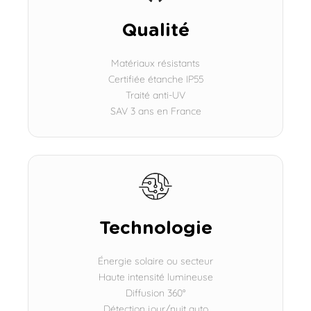
Qualité
Matériaux résistants
Certifiée étanche IP55
Traité anti-UV
SAV 3 ans en France
Technologie
Énergie solaire ou secteur
Haute intensité lumineuse
Diffusion 360°
Détection jour/nuit auto