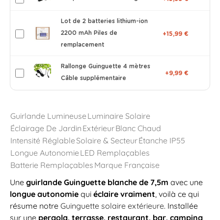
Lot de 2 batteries lithium-ion
2200 mAh Piles de
+15,99 €
remplacement
Rallonge Guinguette 4 mètres
+9,99 €
Câble supplémentaire
Guirlande Lumineuse
Luminaire Solaire
Éclairage De Jardin
Extérieur
Blanc Chaud
Intensité Réglable
Solaire & Secteur
Étanche IP55
Longue Autonomie
LED Remplaçables
Batterie Remplaçables
Marque Française
Une
guirlande Guinguette blanche de 7,5m
avec une
longue autonomie
qui
éclaire vraiment
, voilà ce qui
résume notre
Guinguette solaire extérieure
. Installée
sur une
pergola, terrasse, restaurant, bar, camping
,