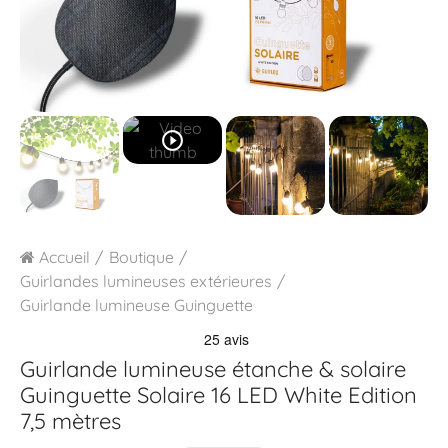
play_circle_outline
Accueil
Boutique
Guirlandes lumineuses extérieures
Guirlande lumineuse Guinguette
Guirlande lumineuse étanche & solaire
Guinguette Solaire 16 LED White Edition
7,5 mètres