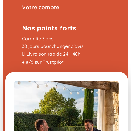
Votre compte
Nos points forts
Garantie 3 ans
30 jours pour changer d'avis
Livraison rapide 24 - 48h
4,8/5 sur Trustpilot
Utile
Programme Parrainage
La foire aux questions
CGV
Mentions légales
Nous contacter