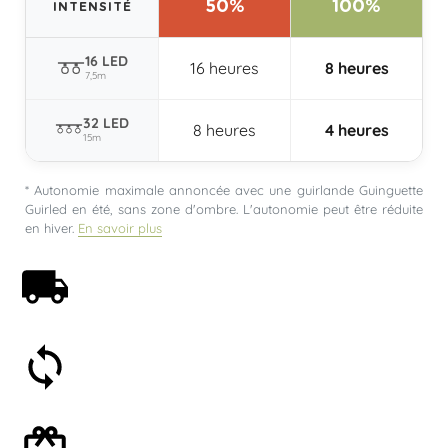
50%
100%
INTENSITÉ
16 LED
16 heures
8 heures
7,5m
32 LED
8 heures
4 heures
15m
* Autonomie maximale annoncée avec une guirlande Guinguette
Guirled en été, sans zone d'ombre. L'autonomie peut être réduite
en hiver.
En savoir plus
Livraison offerte dès 59€
Satisfait ou remboursé 30 jours
Emballage cadeau en option