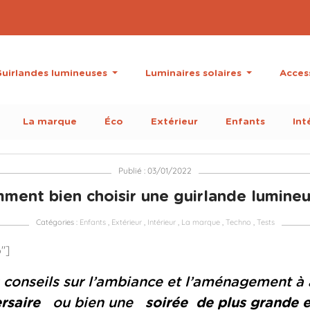
uirlandes lumineuses
Luminaires solaires
Acces
La marque
Éco
Extérieur
Enfants
Int
Publié : 03/01/2022
ment bien choisir une guirlande lumineu
Catégories :
Enfants
,
Extérieur
,
Intérieur
,
La marque
,
Techno
,
Tests
6"]
 conseils sur l’ambiance et l’aménagement à 
rsaire
ou bien une
soirée
de plus grande 