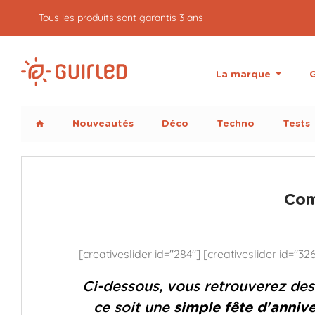
5% de cash back sur vos commandes
La marque
G
Nouveautés
Déco
Techno
Tests
home
Com
[creativeslider id="284"] [creativeslider id="32
Ci-dessous, vous retrouverez des
ce soit une
simple fête d'annive