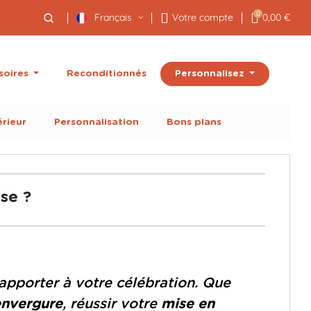
0
Français
Votre compte
0,00 €
Personnalisez
soires
Reconditionnés
érieur
Personnalisation
Bons plans
se ?
apporter à votre célébration. Que
envergure
, réussir votre
mise en