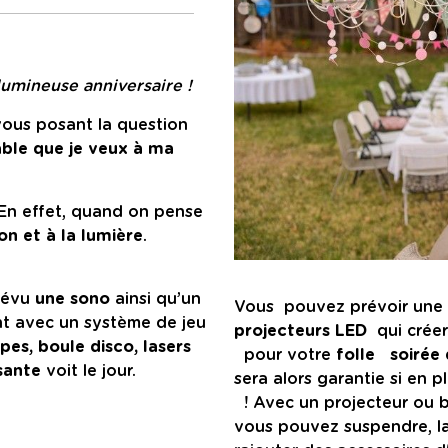
lumineuse anniversaire !
ous posant la question
able que je veux à ma
 En effet, quand on pense
on et à la lumière
.
prévu
une sono
ainsi qu’un
Vous pouvez prévoir une
ent avec un système de jeu
projecteurs LED
qui crée
pes, boule disco, lasers
pour votre
folle
soirée 
sante
voit le jour.
sera alors garantie si en p
! Avec un projecteur ou 
vous pouvez suspendre, la 