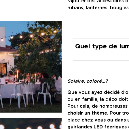
rajouter des accessoires 
rubans, lanternes, bougies
Quel type de lum
Solaire, coloré...?
Que vous ayez décidé d’or
ou en famille, la déco doi
Pour cela, de nombreuses
choisir un thème
. Pour tr
place
c
hez vous ou dans u
guirlandes LED féeriques d