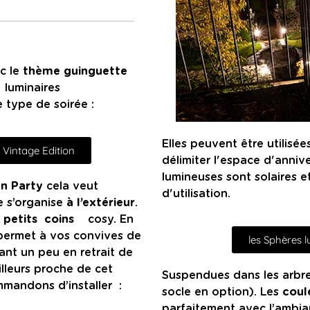
c le
thème guinguette
s luminaires
e type de soirée :
Elles peuvent être utilisée
 Vintage Edition
délimiter l'espace d'anniv
lumineuses sont solaires e
n Party
cela veut
d'utilisation.
e s’organise
à l’extérieur
.
s
petits coins
cosy. En
 permet à vos convives de
les Sphères 
tant un peu en retrait de
illeurs proche de cet
Suspendues dans les arbres
mandons d’installer :
socle en option). Les
coul
parfaitement avec l’ambi