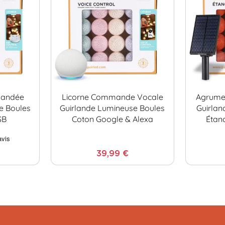
mandée
Licorne Commande Vocale
Agrume 
e Boules
Guirlande Lumineuse Boules
Guirlan
SB
Coton Google & Alexa
Étan
39,99 €