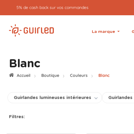
5% de cash back sur vos commandes
La marque
G
Blanc
Accueil
Boutique
Couleurs
Blanc
Guirlandes lumineuses intérieures
Guirlandes
Filtres: