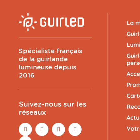
La 
Guir
Lumi
Spécialiste français
Guir
de la guirlande
pers
lumineuse depuis
Acce
2016
Prom
Cart
Suivez-nous sur les
Reco
réseaux
Actu
Votr