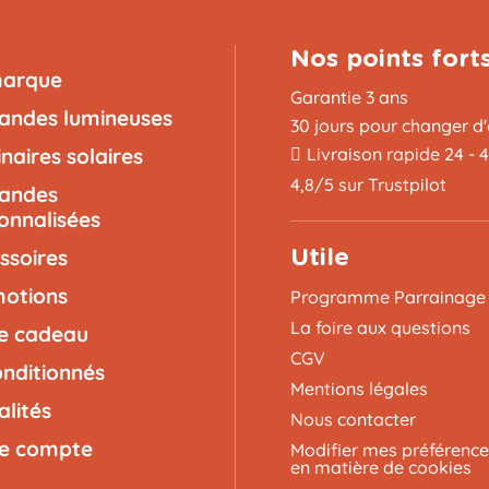
Nos points fort
marque
Garantie 3 ans
landes lumineuses
30 jours pour changer d'
naires solaires
Livraison rapide 24 - 
4,8/5 sur Trustpilot
landes
onnalisées
ssoires
Utile
otions
Programme Parrainage
La foire aux questions
e cadeau
CGV
nditionnés
Mentions légales
alités
Nous contacter
e compte
Modifier mes préférence
en matière de cookies