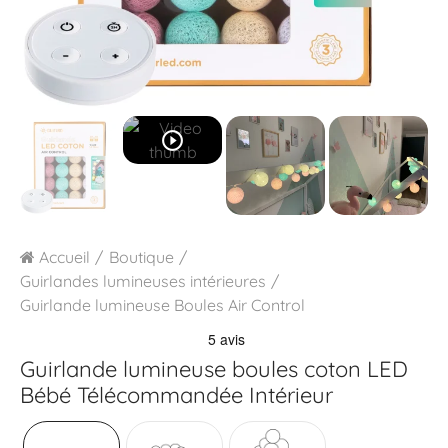
play_circle_outline
Accueil
Boutique
Guirlandes lumineuses intérieures
Guirlande lumineuse Boules Air Control
Guirlande lumineuse boules coton LED
Bébé Télécommandée Intérieur