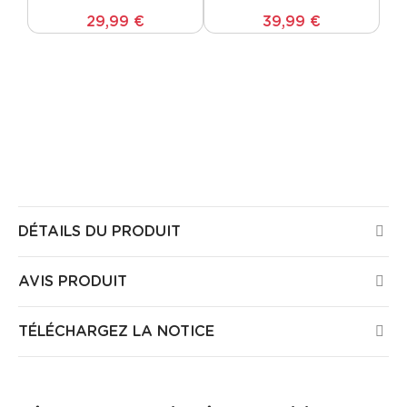
29,99 €
39,99 €
Tous les produits Guirled sont certifiés CE, ont été
testés par des laboratoires Européens et ne
présentent aucun risque pour la santé ou la sécurité
dans votre maison. Tous nos produits sont garantis
3 ans.
DÉTAILS DU PRODUIT
AVIS PRODUIT
TÉLÉCHARGEZ LA NOTICE