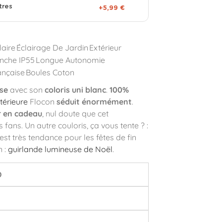
tres
+5,99 €
laire
Éclairage De Jardin
Extérieur
nche IP55
Longue Autonomie
ançaise
Boules Coton
sse
avec son
coloris uni blanc
.
100%
térieure
Flocon
séduit énormément
.
ir en cadeau
, nul doute que cet
 fans. Un autre couloris, ça vous tente ? :
est très tendance pour les fêtes de fin
n :
guirlande lumineuse de Noël
.
D