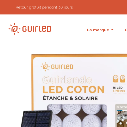
Retour gratuit pendant 30 jours
La marque
G