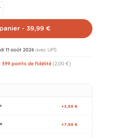
panier - 39,99 €
di 11 août 2026
avec UPS
volume_off
z
399
points de fidélité
(2,00 €)
e
+3,99 €
ge
+7,99 €