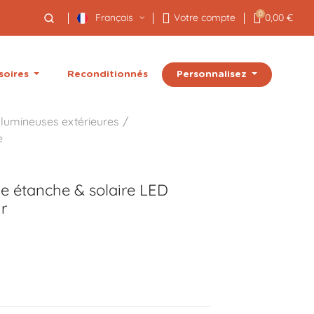
0
Français
Votre compte
0,00 €
Personnalisez
soires
Reconditionnés
 lumineuses extérieures
e
e étanche & solaire LED
r