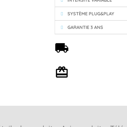
INTENSITÉ VARIABLE
SYSTÈME PLUG&PLAY
GARANTIE 3 ANS
Livraison offerte dès 59€
Emballage cadeau en
option