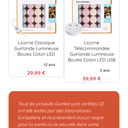
Licorne Classique
Licorne
Guirlande Lumineuse
Télécommandée
Boules Coton LED
Guirlande Lumineuse
Boules Coton LED USB
C
29,99 €
39,99 €
Tous les produits Guirled sont certifiés CE,
ont été testés par des laboratoires
Européens et ne présentent aucun risque
pour la santé ou la sécurité dans votre