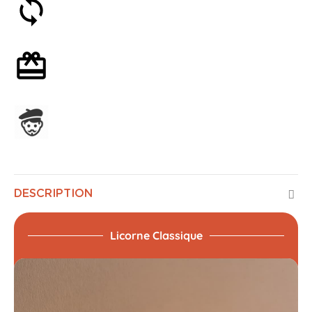
Satisfait ou remboursé 30 jours
Emballage cadeau en option
Assemblage en France
DESCRIPTION
Licorne Classique