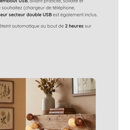
n
embout USB
, alliant praticité, solidité et
le souhaitez (chargeur de téléphone,
eur secteur double USB
est également inclus.
s'éteint automatique au bout de
2 heures
sur