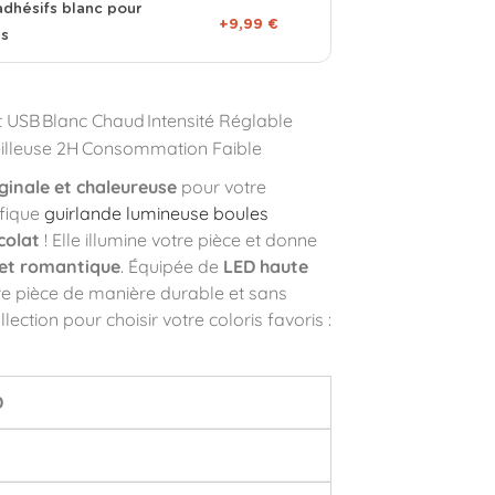
adhésifs blanc pour
+9,99 €
es
t USB
Blanc Chaud
Intensité Réglable
illeuse 2H
Consommation Faible
ginale et chaleureuse
pour votre
ifique
guirlande lumineuse boules
colat
! Elle illumine votre pièce et donne
 et romantique
. Équipée de
LED haute
otre pièce de manière durable et sans
ection pour choisir votre coloris favoris :
D