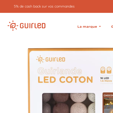
5% de cash back sur vos commandes
La marque
G