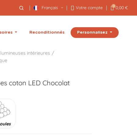
0
Français
Votre compte
0,00 €
Personnalisez
soires
Reconditionnés
lumineuses intérieures
ique
les coton LED
Chocolat
oules