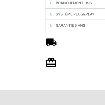
BRANCHEMENT USB
SYSTÈME PLUG&PLAY
GARANTIE 3 ANS
Livraison offerte dès 59€
Emballage cadeau en
option