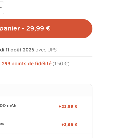
panier - 29,99 €
di 11 août 2026
avec UPS
volume_off
z
299
points de fidélité
(1,50 €)
0000 mAh
+23,99 €
es
+3,99 €