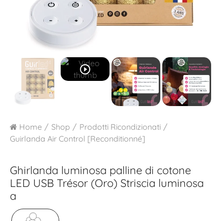
play_circle_outline
Home
Shop
Prodotti Ricondizionati
Guirlanda Air Control [Reconditionné]
Ghirlanda luminosa palline di cotone
LED USB
Trésor (Oro) Striscia luminosa
a