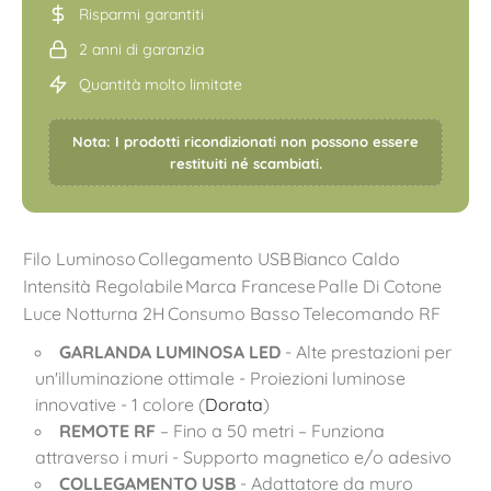
Risparmi garantiti
2 anni di garanzia
Quantità molto limitate
Nota: I prodotti ricondizionati non possono essere
restituiti né scambiati.
Filo Luminoso
Collegamento USB
Bianco Caldo
Intensità Regolabile
Marca Francese
Palle Di Cotone
Luce Notturna 2H
Consumo Basso
Telecomando RF
GARLANDA LUMINOSA LED
- Alte prestazioni per
un'illuminazione ottimale - Proiezioni luminose
innovative - 1 colore (
Dorata
)
REMOTE RF
– Fino a 50 metri – Funziona
attraverso i muri - Supporto magnetico e/o adesivo
COLLEGAMENTO USB
- Adattatore da muro