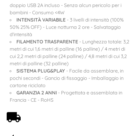
doppio USB 2A incluso - Senza alcun pericolo per i
bambini - Consumo <4W
INTENSITÀ VARIABILE
- 3 livelli di intensità (100%
50% 25% OFF) - Luce notturna 2 ore - Salvataggio
d'intensità
FILAMENTO TRASPARENTE
- Lunghezza totale: 3,2
metri di cui 1,6 metri di palline (16 palline) / 4 metri di
cui 2,2 metri di palline (24 palline) / 4,8 metri di cui 3,2
metri di palline (32 palline)
SISTEMA PLUG&PLAY
- Facile da assemblare, in
pochi secondi - Gancio di fissaggio - Imballaggio in
cartone riciclato
GARANZIA 2 ANNI
- Progettata e assemblata in
Francia - CE - RoHS
Spedizione gratuita a partire da 59€