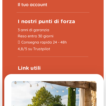
Il tuo account
I nostri punti di forza
3 anni di garanzia
Reso entro 30 giorni
Consegna rapida 24 - 48h
4,8/5 su Trustpilot
Link utili
Programma di sponsorizzazione
La fiera delle domande frequenti
CGV
Note legali
Contattaci