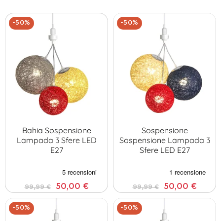
telecomando per regolare l'intensità luminosa secondo le tue
esigenze. Illumina i tuoi spazi con stile e comfort grazie alle
-50%
-50%
nostre Suspensioni Luminoase Tripartite di Guirled.
Bahia Sospensione
Sospensione
Lampada 3 Sfere LED
Sospensione Lampada 3
E27
Sfere LED E27
50,00 €
50,00 €
99,99 €
99,99 €
-50%
-50%