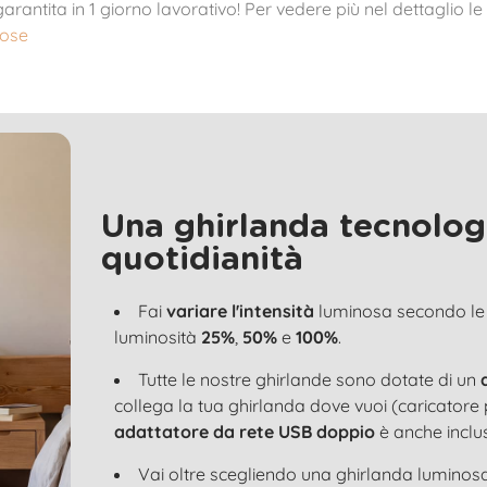
 garantita in 1 giorno lavorativo! Per vedere più nel dettaglio l
nose
Una ghirlanda tecnologi
quotidianità
Fai
variare l'intensità
luminosa secondo le tu
luminosità
25%
,
50%
e
100%
.
Tutte le nostre ghirlande sono dotate di un
collega la tua ghirlanda dove vuoi (caricatore 
adattatore da rete USB doppio
è anche inclu
Vai oltre scegliendo una ghirlanda luminos