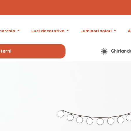
 marchio
Luci decorative
Luminari solari
A
terni
Ghirlanda