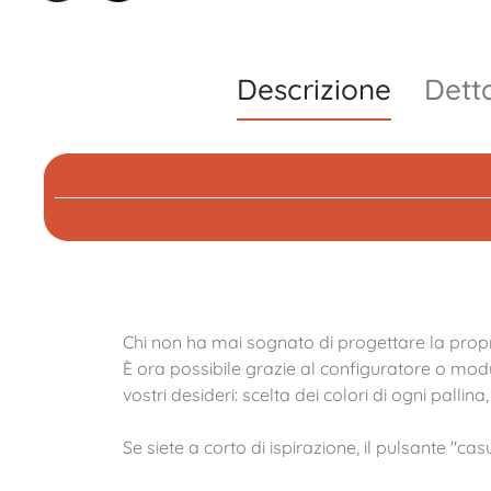
a
Descrizione
Detta
p
e
r
i
n
Chi non ha mai sognato di progettare la propr
È ora possibile grazie al configuratore o mod
vostri desideri: scelta dei colori di ogni pallin
t
Se siete a corto di ispirazione, il pulsante "c
e