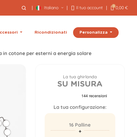
0
Italiano
Il tuo account
0,00 €
Personalizza
ccessori
Ricondizionati
 in cotone per esterni a energia solare
La tua ghirlanda
SU MISURA
La tua configurazione:
16 Palline