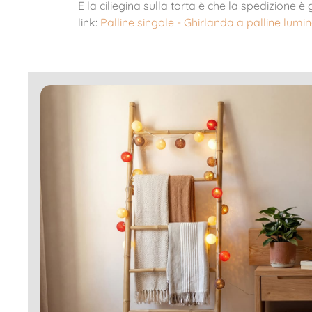
E la ciliegina sulla torta è che la spedizione è
r
link:
Palline singole - Ghirlanda a palline lumi
n
i