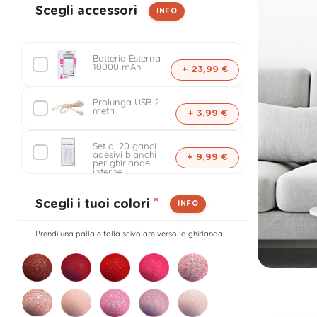
a
Scegli accessori
INFO
n
Batteria Esterna
10000 mAh
+ 23,99 €
d
Prolunga USB 2
a
metri
+ 3,99 €
Set di 20 ganci
p
adesivi bianchi
+ 9,99 €
per ghirlande
interne
e
*
Scegli i tuoi colori
INFO
r
Prendi una palla e falla scivolare verso la ghirlanda.
s
o