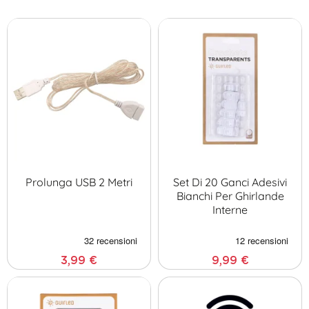
esterna, un trasformatore o un telecomando connesso, Guirled ti
offre soluzioni affidabili ed eleganti. Ottimizza l'illuminazione della
tua terrazza, giardino o decorazione per eventi con estrema
facilità. I nostri accessori si adattano perfettamente a tutte le luci
decorative Guirled per una performance massima.
Crea l'atmosfera luminosa ideale, senza vincoli tecnici.
Prolunga USB 2 Metri
Set Di 20 Ganci Adesivi
Bianchi Per Ghirlande
Interne
3,99 €
9,99 €