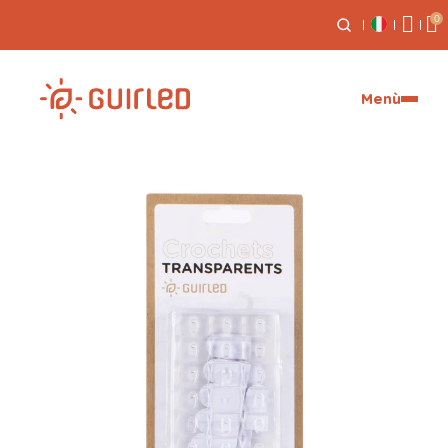
0
Reso gratuito entro 30 giorni
Menù