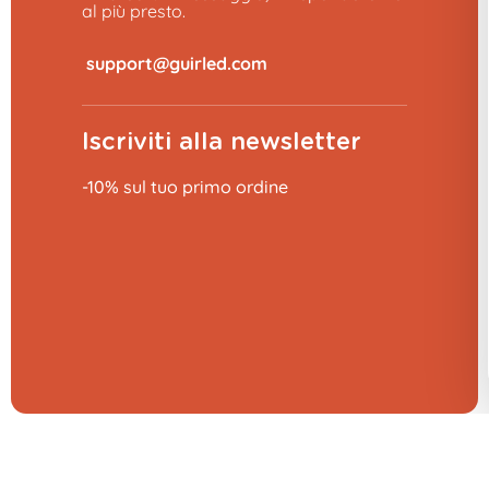
al più presto.
​
Iscriviti alla newsletter
Sconto del 10% 👋
-10% sul tuo primo ordine
Sul tuo ordine, ti va?
SÌ, CERTO!
No, grazie
Aggiungi al carrello
9,99 €