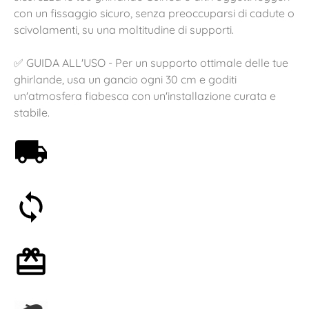
con un fissaggio sicuro, senza preoccuparsi di cadute o
scivolamenti, su una moltitudine di supporti.
✅ GUIDA ALL'USO - Per un supporto ottimale delle tue
ghirlande, usa un gancio ogni 30 cm e goditi
un'atmosfera fiabesca con un'installazione curata e
stabile.
Spedizione gratuita a partire da 59€
Soddisfatti o rimborsati entro 30 giorni
Confezione regalo opzionale