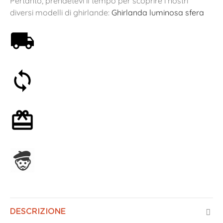
Pertanto, prendetevi il tempo per scoprire i nostri
diversi modelli di ghirlande:
Ghirlanda luminosa sfera
Spedizione gratuita a partire da 59€
Soddisfatti o rimborsati entro 30 giorni
Confezione regalo opzionale
Assemblato in Francia
DESCRIZIONE