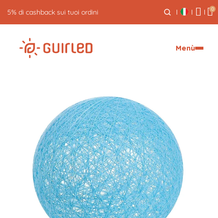
0
5% di cashback sui tuoi ordini
Menù