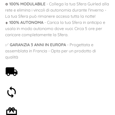
100% MODULABILE
- Collega la tua Sfera Guirled alla
⚙️
rete e elimina i vincoli di autonomia durante l'inverno -
La tua Sfera può rimanere accesa tutta la notte!
100% AUTONOMA
- Carica la tua Sfera in anticipo e
☀️
usala in modo autonomo dove vuoi. Circa 5 ore per
caricare completamente la Sfera.
✅
GARANZIA 3 ANNI IN EUROPA
- Progettata e
assemblata in Francia - Opta per un prodotto di
qualità
Spedizione gratuita a partire da 59€
Soddisfatti o rimborsati entro 30 giorni
Confezione regalo opzionale