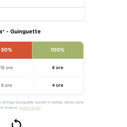
* - Guinguette
50%
100%
16 ore
8 ore
8 ore
4 ore
stringa Guinguette Guirled in estate, senza zone
in inverno.
Scopri di più
Soddisfatti o rimborsati