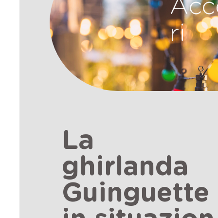
Acc
ri
La
ghirlanda
Guinguette