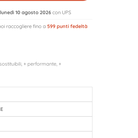
l lunedì 10 agosto 2026
con UPS
oi raccogliere fino a
599
punti fedeltà
stituibili, + performante, +
RE