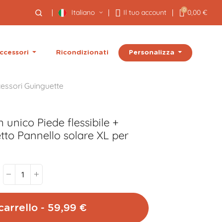
0
Italiano
Il tuo account
0,00 €
Personalizza
ccessori
Ricondizionati
essori Guinguette
 unico Piede flessibile +
tto
Pannello solare XL per
carrello - 59,99 €