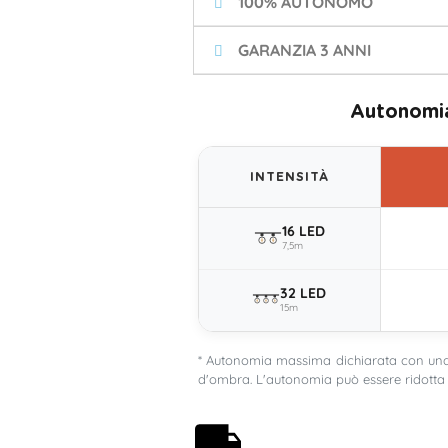
100% AUTONOMO
GARANZIA 3 ANNI
Autonomia
INTENSITÀ
16 LED
7,5m
32 LED
15m
* Autonomia massima dichiarata con una 
d'ombra. L'autonomia può essere ridotta 
Spedizione gratuita a