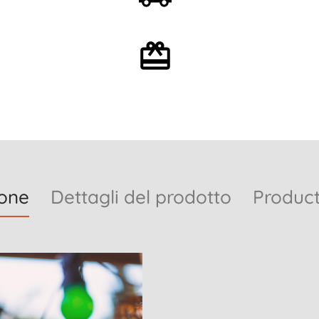
partire da 59€
Confezione regalo
opzionale
ione
Dettagli del prodotto
Product