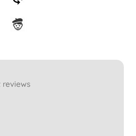
entro 30 giorni
Assemblato in Francia
 reviews