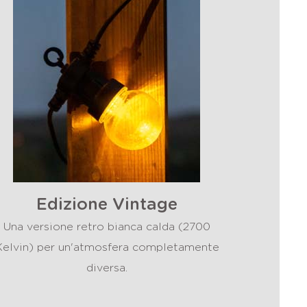
Edizione Vintage
Una versione retro bianca calda (2700
Kelvin) per un'atmosfera completamente
diversa.