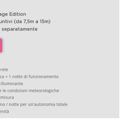
age Edition
untivi (da 7,5m a 15m)
o separatamente
 rete
ca = 1 notte di funzionamento
illuminante
e le condizioni meteorologiche
misura
o / notte per un'autonomia totale
enità