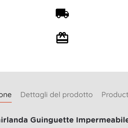
Spedizione gratuita a
partire da 59€
Confezione regalo
opzionale
ione
Dettagli del prodotto
Product
irlanda Guinguette Impermeabile