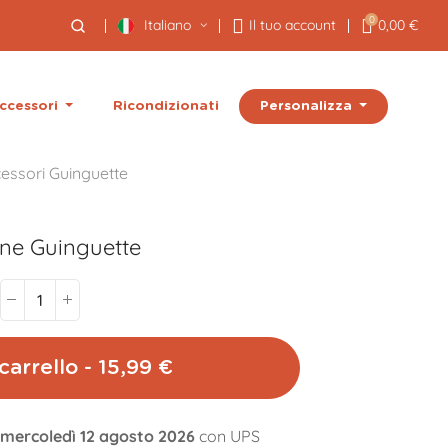
0
Italiano
Il tuo account
0,00 €
Personalizza
ccessori
Ricondizionati
essori Guinguette
one Guinguette
carrello - 15,99 €
l mercoledì 12 agosto 2026
con UPS