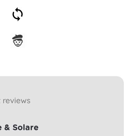
Soddisfatti o rimborsati
entro 30 giorni
Assemblato in Francia
 reviews
 & Solare