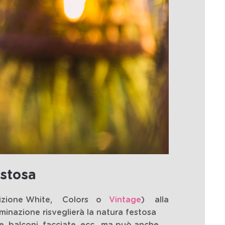
estosa
dizione
White
,
Colors
o
Vintage
)
alla
uminazione risveglierà la natura festosa