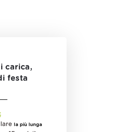
i carica,
di festa
olare
la più lunga