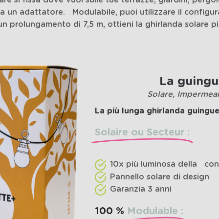
e si fissa dove vuoi sulle tue terrazze, giardini, pergole
ie a un adattatore.
Modulabile, puoi utilizzare il configur
un prolungamento di 7,5 m, ottieni la ghirlanda solare 
La guingu
Solare, Impermeab
La più lunga ghirlanda guingue
Solaire ou Secteur :
10x più luminosa della
con
Pannello solare di design
Garanzia 3 anni
100 %
Modulable :