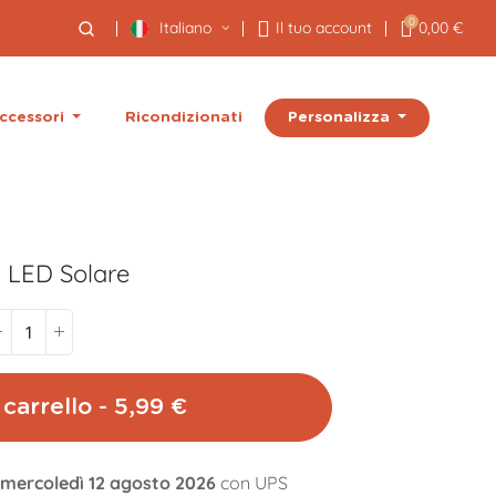
0
Italiano
Il tuo account
0,00 €
Personalizza
ccessori
Ricondizionati
i LED Solare
carrello - 5,99 €
l mercoledì 12 agosto 2026
con UPS