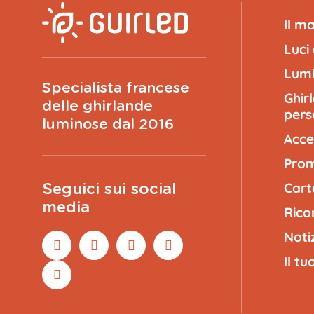
Il m
Luci
Lumi
Specialista francese
Ghir
delle ghirlande
pers
luminose dal 2016
Acce
Prom
Cart
Seguici sui social
media
Rico
Noti
Il t