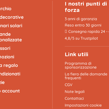
I nostri punti di
archio
forza
 decorative
3 anni di garanzia
nari solari
Reso entro 30 giorni
Consegna rapida 24 -
lande
4,8/5 su Trustpilot
onalizzate
ssori
Link utili
ozioni
Programma di
a regalo
sponsorizzazione
ndizionati
La fiera delle domande
frequenti
zie
CGV
uo account
Note legali
Contattaci
Impostazioni cookie