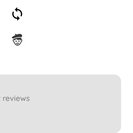
Soddisfatti o rimborsati
entro 30 giorni
Assemblato in Francia
 reviews