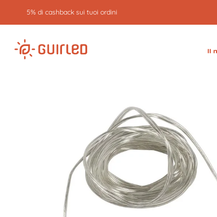
5% di cashback sui tuoi ordini
Il