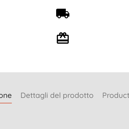
Spedizione gratuita a
partire da 59€
Confezione regalo
opzionale
ione
Dettagli del prodotto
Product