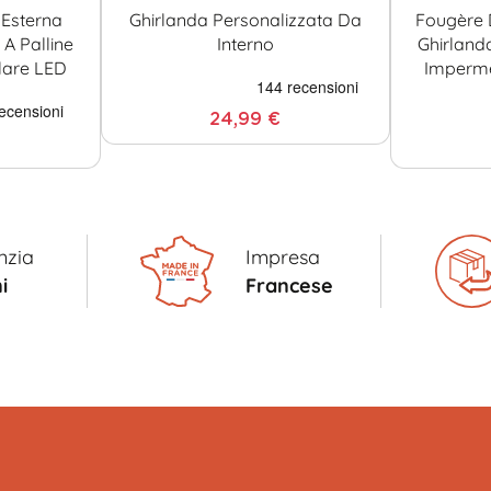
Esterna
Ghirlanda Personalizzata Da
Fougère 
A Palline
Interno
Ghirland
lare LED
Imperme
24,99 €
nzia
Impresa
i
Francese