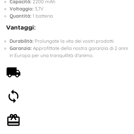
Capacità:
2200 mAh
Voltaggio:
3,7V
Quantità:
1 batteria
Vantaggi:
Durabilità:
Prolungate la vita dei vostri prodotti.
Garanzia:
Approfittate della nostra garanzia di 2 anni
in Europa per una tranquillità d'animo.
Spedizione gratuita a partire da 59€
Soddisfatti o rimborsati entro 30 giorni
Confezione regalo opzionale