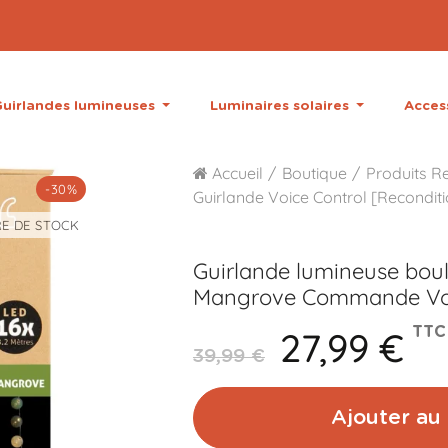
uirlandes lumineuses
Luminaires solaires
Acces
Accueil
Boutique
Produits R
-30%
Guirlande Voice Control [Recondit
E DE STOCK
Guirlande lumineuse bou
Mangrove Commande Voc
27,99 €
TTC
39,99 €
Ajouter au 