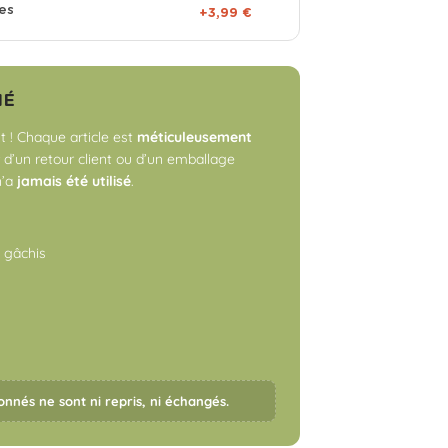
es
+3,99 €
NÉ
 ! Chaque article est
méticuleusement
r d’un retour client ou d’un emballage
n’a
jamais été utilisé
.
o gâchis
onnés ne sont ni repris, ni échangés.