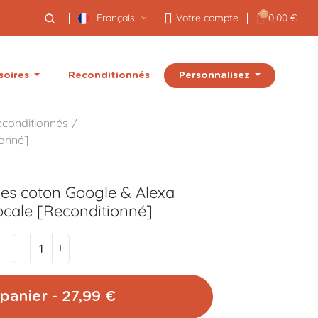
0
Français
Votre compte
0,00 €
Personnalisez
soires
Reconditionnés
econditionnés
ionné]
les coton Google & Alexa
ale [Reconditionné]
panier - 27,99 €