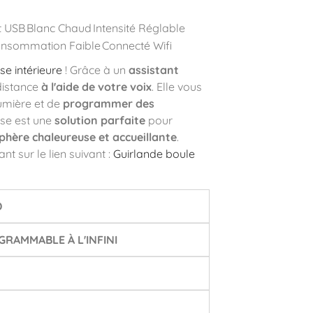
t USB
Blanc Chaud
Intensité Réglable
nsommation Faible
Connecté Wifi
se intérieure
! Grâce à un
assistant
distance
à l'aide de votre voix
. Elle vous
umière et de
programmer des
use est une
solution parfaite
pour
hère chaleureuse et accueillante
.
nt sur le lien suivant :
Guirlande boule
D
RAMMABLE À L'INFINI