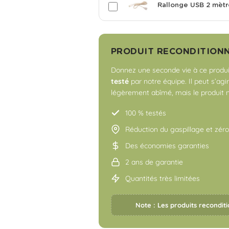
Rallonge USB 2 mètr
PRODUIT RECONDITION
Donnez une seconde vie à ce produit
testé
par notre équipe. Il peut s’agi
légèrement abîmé, mais le produit 
100 % testés
Réduction du gaspillage et zér
Des économies garanties
2 ans de garantie
Quantités très limitées
Note : Les produits reconditi