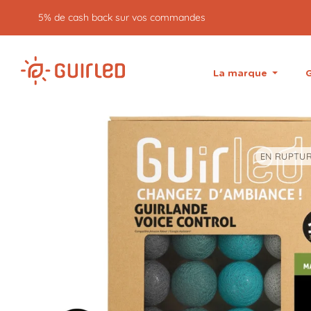
5% de cash back sur vos commandes
La marque
G
EN RUPTUR