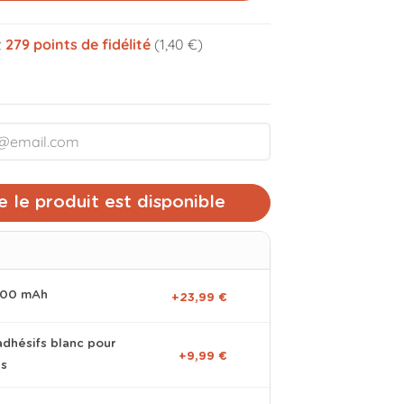
z
279
points de fidélité
(1,40 €)
volume_off
 le produit est disponible
0000 mAh
+23,99 €
adhésifs blanc pour
+9,99 €
es