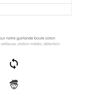
 pour notre guirlande boule coton
 veilleuse, station météo, détection
Satisfait ou remboursé 30
jours
Assemblage en France