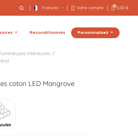
0
Français
Votre compte
0,00 €
Personnalisez
soires
Reconditionnés
lumineuses intérieures
trol
les coton LED
Mangrove
r
oules