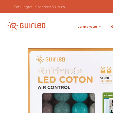
Retour gratuit pendant 30 jours
La marque
G