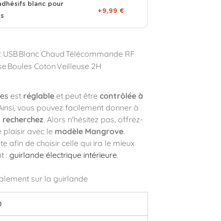
adhésifs blanc pour
+9,99 €
es
t USB
Blanc Chaud
Télécommande RF
se
Boules Coton
Veilleuse 2H
les
est
réglable
et peut être
contrôlée à
 Ainsi, vous pouvez facilement donner à
 recherchez
. Alors n'hésitez pas, offrez-
 plaisir avec le
modèle Mangrove
.
 afin de choisir celle qui ira le mieux
t :
guirlande électrique intérieure
.
alement sur la guirlande
D