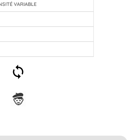
SITÉ VARIABLE
Satisfait ou remboursé 30
jours
Assemblage en France