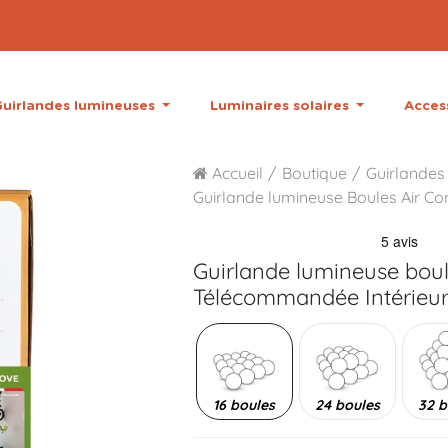
uirlandes lumineuses
Luminaires solaires
Acces
Accueil
Boutique
Guirlandes 
Guirlande lumineuse Boules Air Con
Guirlande lumineuse bou
Télécommandée Intérieu
16 boules
24 boules
32 b