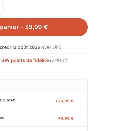
panier - 39,99 €
credi 12 août 2026
avec UPS
volume_off
z
399
points de fidélité
(2,00 €)
0000 mAh
+23,99 €
es
+3,99 €