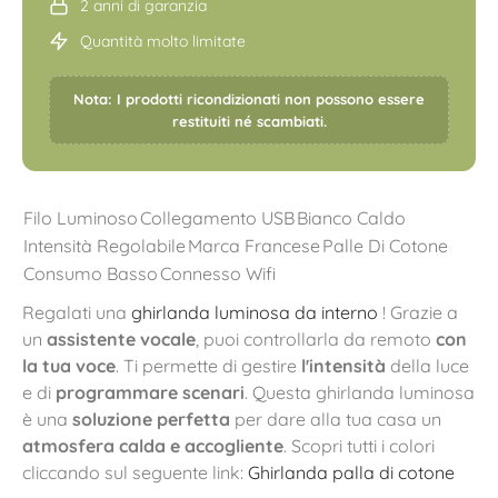
2 anni di garanzia
Quantità molto limitate
Nota: I prodotti ricondizionati non possono essere
restituiti né scambiati.
Filo Luminoso
Collegamento USB
Bianco Caldo
Intensità Regolabile
Marca Francese
Palle Di Cotone
Consumo Basso
Connesso Wifi
Regalati una
ghirlanda luminosa da interno
! Grazie a
un
assistente vocale
, puoi controllarla da remoto
con
la tua voce
. Ti permette di gestire
l'intensità
della luce
e di
programmare scenari
. Questa ghirlanda luminosa
è una
soluzione perfetta
per dare alla tua casa un
atmosfera calda e accogliente
. Scopri tutti i colori
cliccando sul seguente link:
Ghirlanda palla di cotone