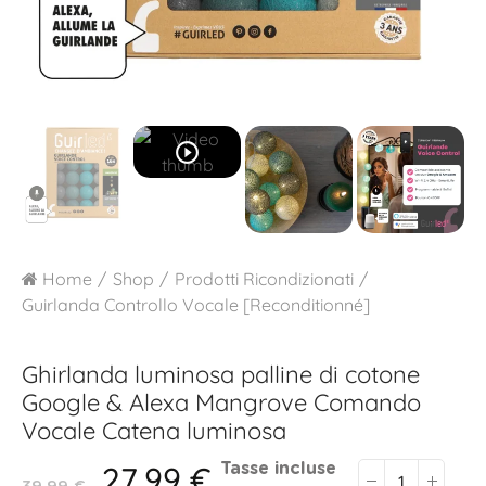
play_circle_outline
Home
Shop
Prodotti Ricondizionati
Guirlanda Controllo Vocale [Reconditionné]
Ghirlanda luminosa palline di cotone
Google & Alexa
Mangrove Comando
Vocale Catena luminosa
27,99 €
Tasse incluse