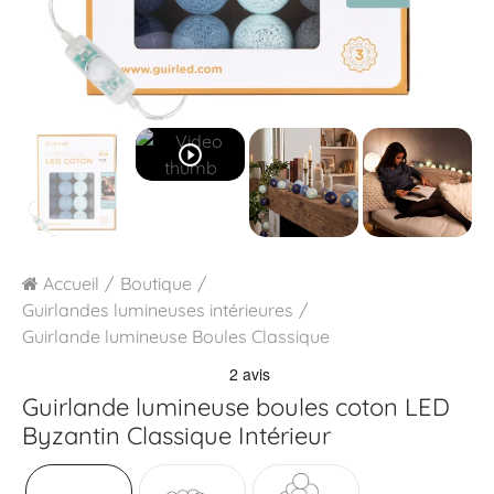
play_circle_outline
Accueil
Boutique
Guirlandes lumineuses intérieures
Guirlande lumineuse Boules Classique
Guirlande lumineuse boules coton LED
Byzantin Classique Intérieur