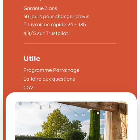
Garantie 3 ans
30 jours pour changer d'avis
Livraison rapide 24 - 48h
4,8/5 sur Trustpilot
Utile
Programme Parrainage
La foire aux questions
CGV
Mentions légales
Nous contacter
Modifier mes préférences en matière de
cookies